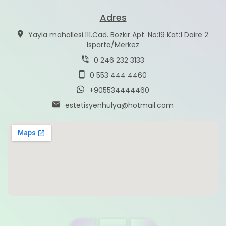
Adres
Yayla mahallesi.111.Cad. Bozkır Apt. No:19 Kat:1 Daire 2
Isparta/Merkez
0 246 232 3133
0 553 444 4460
+905534444460
estetisyenhulya@hotmail.com