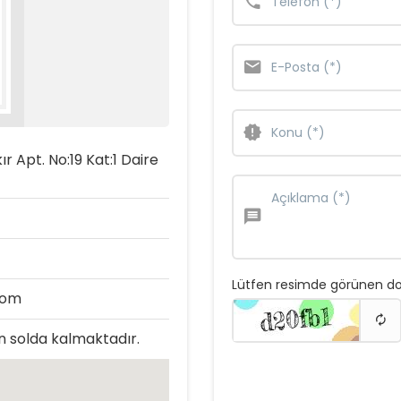
ır Apt. No:19 Kat:1 Daire
Lütfen resimde görünen do
com
n solda kalmaktadır.