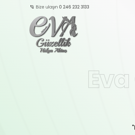
Bize ulaşın
0 246 232 3133
Eva 
"