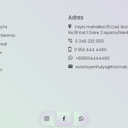
Adres
yfa
Yayla mahallesi.111.Cad. Bozk
No:19 Kat:1 Daire 2 Isparta/Mer
tlerimiz
0 246 232 3133
sal
0 553 444 4460
er
+905534444460
estetisyenhulya@hotmail
im