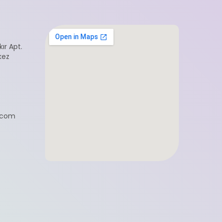
ır Apt.
kez
.com